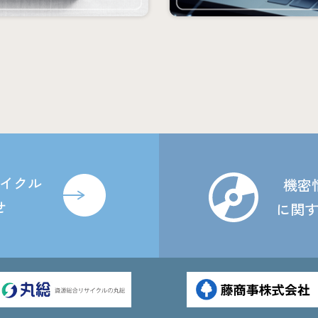
イクル
機密
せ
に関