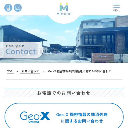
News
最新情報
お問い合わせ
Company
企業情報
Contact
Recycle
古紙リサイクル
TOP
>
お問い合わせ
>
Geo-X 機密情報の抹消処理に関するお問い合わせ
Geo-X
機密情報の処理
Contact
お問い合わせ
お電話でのお問い合わせ
Koshihiroba
古紙広場
サイトマップ
プライバシーポリシー