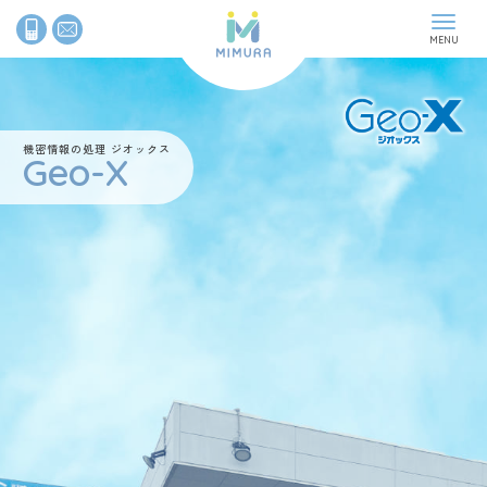
News
最新情報
機密情報の処理 ジオックス
Geo-X
Company
企業情報
Recycle
古紙リサイクル
Geo-X
機密情報の処理
Contact
お問い合わせ
Koshihiroba
古紙広場
サイトマップ
プライバシーポリシー