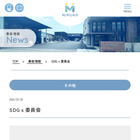
最新情報
News
最新情報
News
Company
企業情報
TOP
>
最新情報
>
SDGｓ委員会
Recycle
古紙リサイクル
Geo-X
機密情報の処理
その他
Contact
お問い合わせ
2026/05/28
SDGｓ委員会
Koshihiroba
古紙広場
サイトマップ
プライバシーポリシー