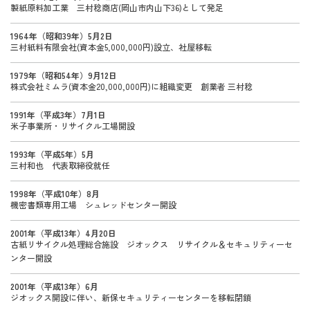
製紙原料加工業 三村稔商店(岡山市内山下36)として発足
1964年（昭和39年）5月2日
三村紙料有限会社(資本金5,000,000円)設立、社屋移転
1979年（昭和54年）9月12日
株式会社ミムラ(資本金20,000,000円)に組織変更 創業者 三村稔
1991年（平成3年）7月1日
米子事業所・リサイクル工場開設
1993年（平成5年）5月
三村和也 代表取締役就任
1998年（平成10年）8月
機密書類専用工場 シュレッドセンター開設
2001年（平成13年）4月20日
古紙リサイクル処理総合施設 ジオックス リサイクル＆セキュリティーセ
ンター開設
2001年（平成13年）6月
ジオックス開設に伴い、新保セキュリティーセンターを移転閉鎖