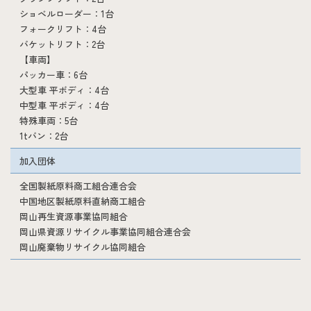
ショベルローダー：1台
フォークリフト：4台
バケットリフト：2台
【車両】
パッカー車：6台
大型車 平ボディ：4台
中型車 平ボディ：4台
特殊車両：5台
1tバン：2台
加入団体
全国製紙原料商工組合連合会
中国地区製紙原料直納商工組合
岡山再生資源事業協同組合
岡山県資源リサイクル事業協同組合連合会
岡山廃棄物リサイクル協同組合