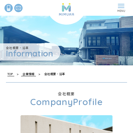
News
最新情報
会社概要・沿革
Company
企業情報
Information
Recycle
古紙リサイクル
TOP
>
企業情報
>
会社概要・沿革
Geo-X
機密情報の処理
会社概要
Contact
お問い合わせ
CompanyProfile
Koshihiroba
古紙広場
サイトマップ
プライバシーポリシー