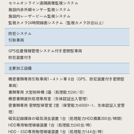
セコムオンライン遠隔画像監視システム
施設内赤外線センサー監視システム
施設内レーザービーム監視システム
監視カメラ24時間録画システム（監視カメラ20台以上）
防犯システム
引取車両
GPS位置情報管理システム付き密閉型車両
防犯装置付き
主要加工設備
機密書類専用引取車両1～4トン車 6台（GPS、防犯装置付き密閉型
車両）
書類専用 大型粉砕機 2基（処理能力24t/日）
機密書類選別処理専用室（生体認証出入管理）
密書類専用 密閉型保管室 2室（保管能力4000ｹｰｽ、生体認証入室管
理）
磁気記録媒体の磁気消去装置 1台（処理能力HDD換算200台/時間）
HDD専用物理破壊装置 1台（処理能力240台/時）
HDD・SSD専用物理破壊装置 1台（処理能力144台/時）