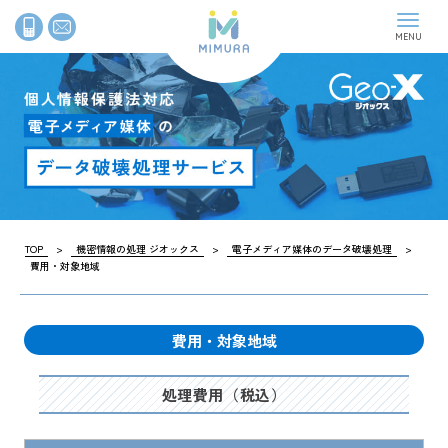
News
最新情報
Company
企業情報
Recycle
古紙リサイクル
TOP
>
機密情報の処理 ジオックス
>
電子メディア媒体のデータ破壊処理
>
Geo-X
費用・対象地域
機密情報の処理
Contact
お問い合わせ
費用・対象地域
Koshihiroba
古紙広場
処理費用（税込）
サイトマップ
プライバシーポリシー